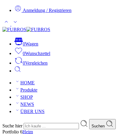
Anmeldung / Registrieren
0
Wagen
0
Wunschzettel
0
Vergleichen
HOME
Produkte
SHOP
NEWS
ÜBER UNS
Suche hier
Suchen
Portfolio 6
Heim