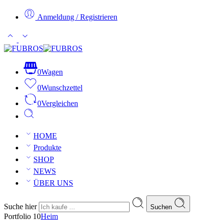
Anmeldung / Registrieren
0
Wagen
0
Wunschzettel
0
Vergleichen
HOME
Produkte
SHOP
NEWS
ÜBER UNS
Suche hier
Suchen
Portfolio 10
Heim