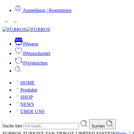
Anmeldung / Registrieren
0
Wagen
0
Wunschzettel
0
Vergleichen
HOME
Produkte
SHOP
NEWS
ÜBER UNS
Suche hier
Suchen
FUBROS TURKIYE FAN TRIKOT LIMITED EDITION
Heim