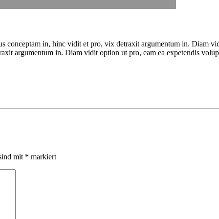
ius conceptam in, hinc vidit et pro, vix detraxit argumentum in. Diam vi
detraxit argumentum in. Diam vidit option ut pro, eam ea expetendis volup
sind mit
*
markiert