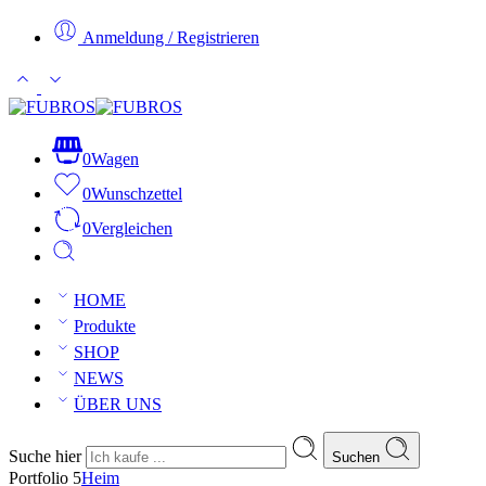
Anmeldung / Registrieren
0
Wagen
0
Wunschzettel
0
Vergleichen
HOME
Produkte
SHOP
NEWS
ÜBER UNS
Suche hier
Suchen
Portfolio 5
Heim