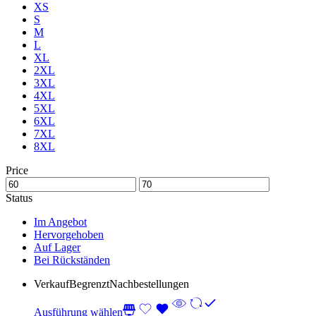
XS
S
M
L
XL
2XL
3XL
4XL
5XL
6XL
7XL
8XL
Price
Status
Im Angebot
Hervorgehoben
Auf Lager
Bei Rückständen
Verkauf
Begrenzt
Nachbestellungen
Ausführung wählen