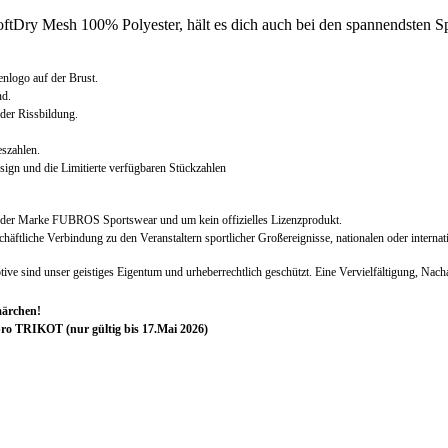
oftDry Mesh 100% Polyester, hält es dich auch bei den spannendsten S
go auf der Brust.
nd.
der Rissbildung.
eszahlen.
gn und die Limitierte verfügbaren Stückzahlen
ign der Marke FUBROS Sportswear und um kein offizielles Lizenzprodukt.
chäftliche Verbindung zu den Veranstaltern sportlicher Großereignisse, nationalen oder interna
tive sind unser geistiges Eigentum und urheberrechtlich geschützt. Eine Vervielfältigung, Na
märchen!
IKOT (nur gültig bis 17.Mai 2026)