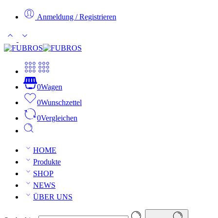
Anmeldung / Registrieren
0
Wagen
0
Wunschzettel
0
Vergleichen
HOME
Produkte
SHOP
NEWS
ÜBER UNS