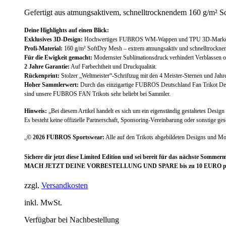
Gefertigt aus atmungsaktivem, schnelltrocknendem 160 g/m² S
Deine Highlights auf einen Blick:
Exklusives 3D-Design:
Hochwertiges FUBROS WM-Wappen und TPU 3D-Markenlo
Profi-Material:
160 g/m² SoftDry Mesh – extrem atmungsaktiv und schnelltrockne
Für die Ewigkeit gemacht:
Modernster Sublimationsdruck verhindert Verblassen o
2 Jahre Garantie:
Auf Farbechtheit und Druckqualität.
Rückenprint:
Stolzer „Weltmeister“-Schriftzug mit den 4 Meister-Sternen und Jahr
Hoher Sammlerwert:
Durch das einzigartige FUBROS Deutschland Fan Trikot Desi
sind unsere FUBROS FAN Trikots sehr beliebt bei Sammler.
Hinweis:
„Bei diesem Artikel handelt es sich um ein eigenständig gestaltetes Des
Es besteht keine offizielle Partnerschaft, Sponsoring-Vereinbarung oder sonstige ges
„
© 2026 FUBROS Sportswear:
Alle auf den Trikots abgebildeten Designs und Mo
Sichere dir jetzt diese Limited Edition und sei bereit für das nächste Sommer
MACH JETZT DEINE VORBESTELLUNG UND SPARE bis zu 10 EURO pro TR
zzgl.
Versandkosten
inkl. MwSt.
Verfügbar bei Nachbestellung