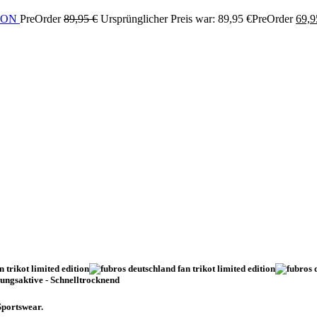
ION
PreOrder
89,95
€
Ursprünglicher Preis war: 89,95 €
PreOrder
69,
Sportswear.