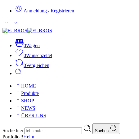
Anmeldung / Registrieren
0
Wagen
0
Wunschzettel
0
Vergleichen
HOME
Produkte
SHOP
NEWS
ÜBER UNS
Suche hier
Suchen
Portfolio 3
Heim