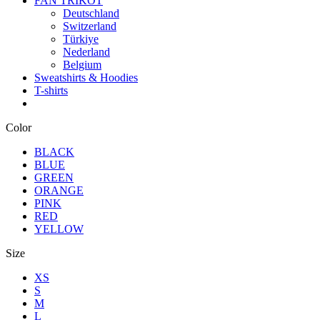
FAN TRIKOT
Deutschland
Switzerland
Türkiye
Nederland
Belgium
Sweatshirts & Hoodies
T-shirts
Color
BLACK
BLUE
GREEN
ORANGE
PINK
RED
YELLOW
Size
XS
S
M
L