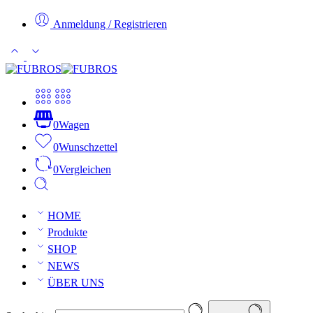
Anmeldung / Registrieren
0
Wagen
0
Wunschzettel
0
Vergleichen
HOME
Produkte
SHOP
NEWS
ÜBER UNS