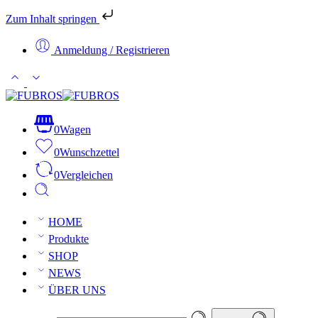
Zum Inhalt springen
Anmeldung / Registrieren
0
Wagen
0
Wunschzettel
0
Vergleichen
HOME
Produkte
SHOP
NEWS
ÜBER UNS