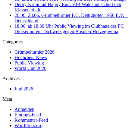
Derby-Krimi mit Happy End: VfB Waldshut sichert den
Klassenerhalt!
26.06.-28.06. Grümpelturnier F.C. Dettighofen 1950 E.V. –
Deutschland
18.06. ab 18:30 Uhr Public Viewing im Clubhaus des FC
Diessenhofen – Schweiz gegen Bosnien-Herzegowina
Categories
Grümpelturnier 2026
Hochrhein News
Public Viewing
World Cup 2026
Archives
Juni 2026
Meta
Anmelden
Eintrags-Feed
Kommentar-Feed
WordPress.org