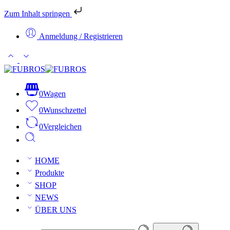
Zum Inhalt springen
Anmeldung / Registrieren
0
Wagen
0
Wunschzettel
0
Vergleichen
HOME
Produkte
SHOP
NEWS
ÜBER UNS