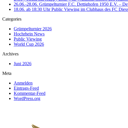
26.06.-28.06. Grümpelturnier F.C. Dettighofen 1950 E.V. – De
18.06. ab 18:30 Uhr Public Viewing im Clubhaus des FC Die
Categories
Grümpelturnier 2026
Hochrhein News
Public Viewing
World Cup 2026
Archives
Juni 2026
Meta
Anmelden
Eintrags-Feed
Kommentar-Feed
WordPress.org