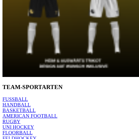
TEAM-SPORTARTEN
FUSSBALL
HANDBALL
BASKETBALL
AMERICAN FOOTBALL
RUGBY
UNI HOCKEY
FLOORBALL
FELDHOCKEY