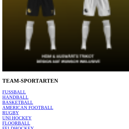
TEAM-SPORTARTEN
FUSSBALL
HANDBALL
BASKETBALL
AMERICAN FOOTBALL
RUGBY
UNI HOCKEY
FLOORBALL
FELDHOCKEY